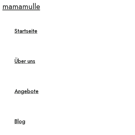
mamamulle
Zum
Inhalt
springen
Startseite
Über uns
Angebote
Blog