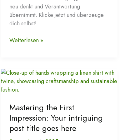
neu denkt und Verantwortung
übernimmt. Klicke jetzt und überzeuge
dich selbst!
Nachhaltige
Weiterlesen »
Mode
für
moderne
Frauen
bei
mamamulle.com
entdecken
Mastering the First
Impression: Your intriguing
post title goes here