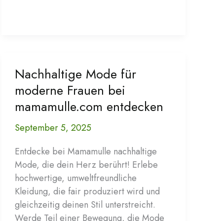
die
neuesten
Modetrends
von
Mamamulle
Nachhaltige Mode für
für
jeden
moderne Frauen bei
Tag
mamamulle.com entdecken
September 5, 2025
Entdecke bei Mamamulle nachhaltige
Mode, die dein Herz berührt! Erlebe
hochwertige, umweltfreundliche
Kleidung, die fair produziert wird und
gleichzeitig deinen Stil unterstreicht.
Werde Teil einer Bewegung, die Mode