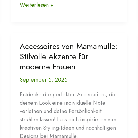
Mode
Weiterlesen »
für
jeden
Anlass:
Stilvoll
Accessoires von Mamamulle:
und
nachhaltig
Stilvolle Akzente für
mit
moderne Frauen
Mamamulle
September 5, 2025
Entdecke die perfekten Accessoires, die
deinem Look eine individuelle Note
verleihen und deine Persönlichkeit
strahlen lassen! Lass dich inspirieren von
kreativen Styling-Ideen und nachhaltigen
Designs bei Mamamulle.