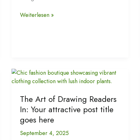
Accessoires
Weiterlesen »
von
Mamamulle:
Stilvolle
Akzente
für
moderne
Frauen
The Art of Drawing Readers
In: Your attractive post title
goes here
September 4, 2025