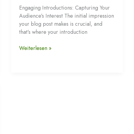
Engaging Introductions: Capturing Your
Audience’s Interest The initial impression
your blog post makes is crucial, and
that’s where your introduction
The
Weiterlesen »
Art
of
Drawing
Readers
In:
Your
attractive
post
title
goes