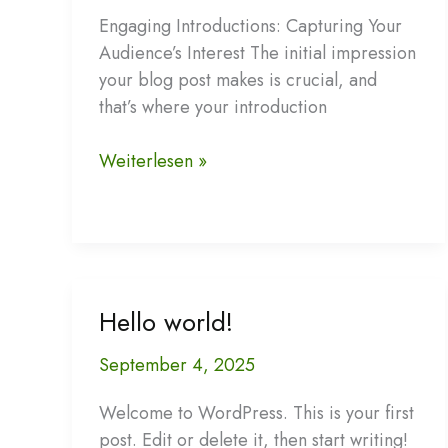
Engaging Introductions: Capturing Your
Audience’s Interest The initial impression
your blog post makes is crucial, and
that’s where your introduction
Crafting
Weiterlesen »
Captivating
Headlines:
Your
awesome
post
Hello world!
title
goes
September 4, 2025
here
Welcome to WordPress. This is your first
post. Edit or delete it, then start writing!