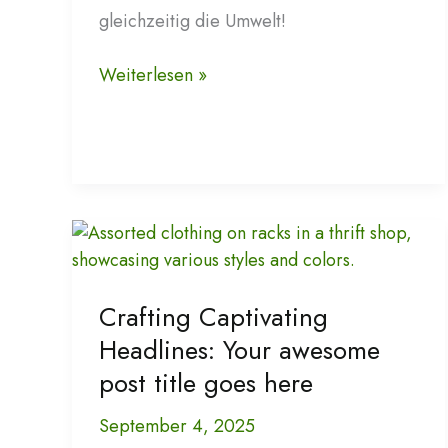
gleichzeitig die Umwelt!
Pflege
Weiterlesen »
und
Wartung
von
Mamamulle
Kleidung
für
langanhaltende
Freude
Crafting Captivating
Headlines: Your awesome
post title goes here
September 4, 2025