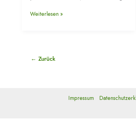
Hello
Weiterlesen »
world!
←
Zurück
Impressum
Datenschutzerk