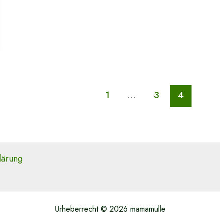
here
1
…
3
4
lärung
Urheberrecht © 2026 mamamulle